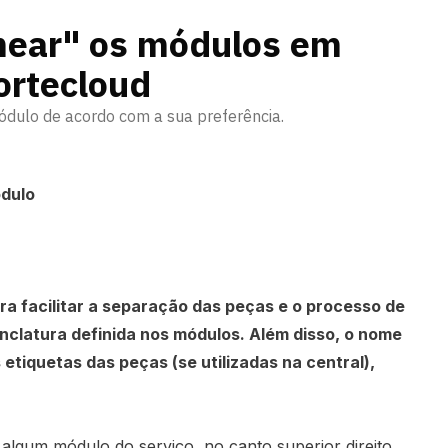
ear" os módulos em
ortecloud
ódulo de acordo com a sua preferência.
dulo
ara facilitar a separação das peças e o processo de
clatura definida nos módulos. Além disso, o nome
tiquetas das peças (se utilizadas na central),
 algum módulo do serviço, no canto superior direito