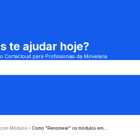
te ajudar hoje?
o Cortecloud para Profissionais da Movelaria
 com Módulos
Como "Renomear" os módulos em s
erviços no Cortecloud