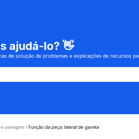
 ajudá-lo? 👋
icas de solução de problemas e explicações de recursos p
 e usinagem
Função da peça: lateral de gaveta